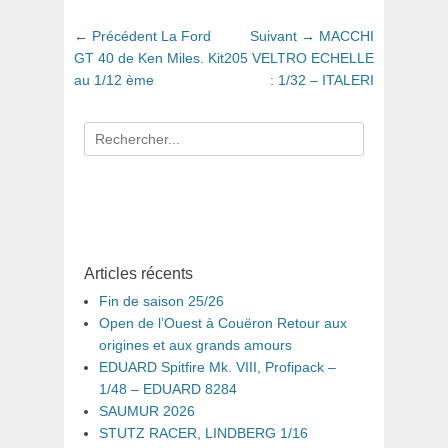
Navigation
Article
Article
← Précédent
La Ford
Suivant →
MACCHI
de
précédent
suivant
GT 40 de Ken Miles. Kit
205 VELTRO ECHELLE
:
:
au 1/12 ème
: 1/32 – ITALERI
l’article
Recherche
pour
:
Articles récents
Fin de saison 25/26
Open de l’Ouest à Couëron Retour aux
origines et aux grands amours
EDUARD Spitfire Mk. VIII, Profipack –
1/48 – EDUARD 8284
SAUMUR 2026
STUTZ RACER, LINDBERG 1/16