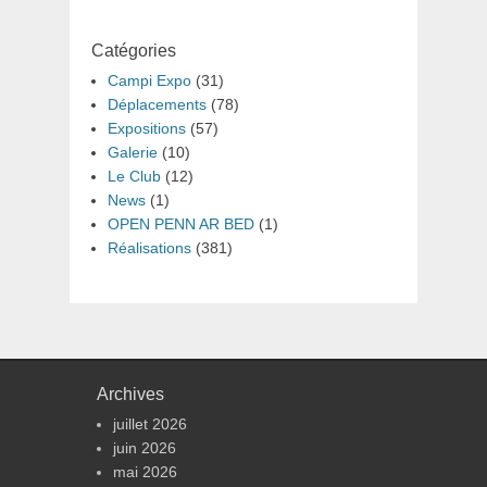
Catégories
Campi Expo
(31)
Déplacements
(78)
Expositions
(57)
Galerie
(10)
Le Club
(12)
News
(1)
OPEN PENN AR BED
(1)
Réalisations
(381)
Archives
juillet 2026
juin 2026
mai 2026