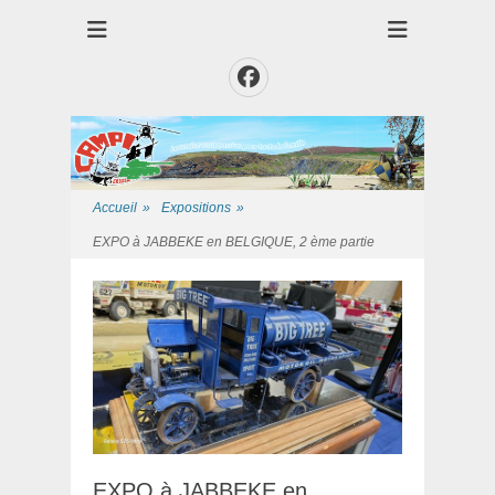
Club des Amis Maquettiste de la Presqui'Ile
Club CAMPI
Facebook
Accueil
»
Expositions
»
EXPO à JABBEKE en BELGIQUE, 2 ème partie
EXPO à JABBEKE en