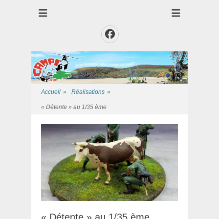
Club des Amis Maquettiste de la Presqui'Ile
Club CAMPI
Facebook
Accueil
»
Réalisations
»
« Détente » au 1/35 ème
« Détente » au 1/35 ème