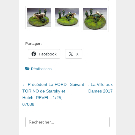
Partager :
Facebook
X
Catégories
Réalisations
Navigation
Article
Article
← Précédent
La FORD
Suivant →
La Ville aux
de
précédent
suivant
TORINO de Starsky et
Dames 2017
:
:
Hutch, REVELL 1/25,
l’article
07038
Recherche
pour
: