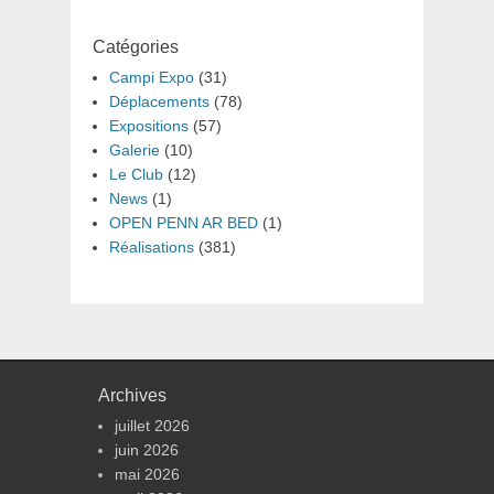
Catégories
Campi Expo
(31)
Déplacements
(78)
Expositions
(57)
Galerie
(10)
Le Club
(12)
News
(1)
OPEN PENN AR BED
(1)
Réalisations
(381)
Archives
juillet 2026
juin 2026
mai 2026