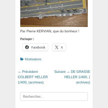
Par Pierre KERVIAN, que du bonheur !
Partager :
Facebook
X
Catégories
Réalisations
Navigation
Article
Article
← Précédent
Suivant →
DE GRASSE
de
précédent
suivant
COLBERT HELLER
HELLER 1/400, (
:
:
1/400, (archives)
archives)
l’article
Recherche
pour
: