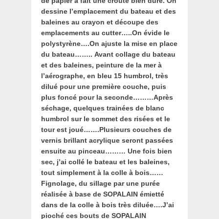
de papier a fait une croute bien dure. On
dessine l’emplacement du bateau et des
baleines au crayon et découpe des
emplacements au cutter…..On évide le
polystyrène….On ajuste la mise en place
du bateau……..
Avant collage du bateau
et des baleines, peinture de la mer à
l’aérographe, en bleu 15 humbrol, très
dilué pour une première couche, puis
plus foncé pour la seconde………Après
séchage, quelques trainées de blanc
humbrol sur le sommet des risées et le
tour est joué…….Plusieurs couches de
vernis brillant acrylique seront passées
ensuite au pinceau………
Une fois bien
sec, j’ai collé le bateau et les baleines,
tout simplement à la colle à bois……
Fignolage, du sillage par une purée
réalisée à base de SOPALAIN émietté
dans de la colle à bois très diluée….J’ai
pioché ces bouts de SOPALAIN