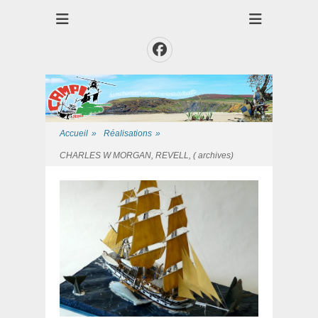
Club des Amis Maquettiste de la Presqui'Ile
Club CAMPI
Facebook
Accueil
»
Réalisations
»
CHARLES W MORGAN, REVELL, ( archives)