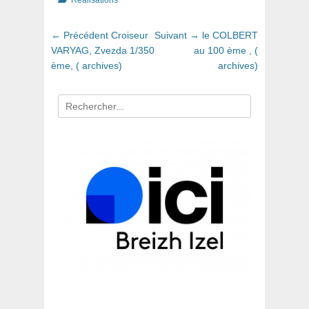
Réalisations
Navigation
Article
Article
← Précédent
Croiseur
Suivant →
le COLBERT
de
précédent
suivant
VARYAG, Zvezda 1/350
au 100 ème , (
:
:
ème, ( archives)
archives)
l’article
Recherche
pour
: