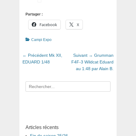
Partager :
Facebook
X
Catégories
Campi Expo
Navigation
Article
Article
← Précédent
Mk XII,
Suivant →
Grumman
de
précédent
suivant
EDUARD 1/48
F4F-3 Wildcat Eduard
:
:
au 1:48 par Alain B.
l’article
Recherche
pour
:
Articles récents
Fin de saison 25/26