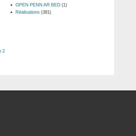
OPEN PENN AR BED
(1)
Réalisations
(381)
e 2