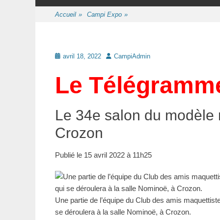
au
contenu
Accueil
»
Campi Expo
»
Posté
Auteur
avril 18, 2022
CampiAdmin
le
Le Télégramme
Le 34e salon du modèle ré
Crozon
Publié le 15 avril 2022 à 11h25
Une partie de l’équipe du Club des amis maquettiste
se déroulera à la salle Nominoë, à Crozon.