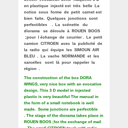
en plastique injecté est très belle La
notice sous forme de petit carnet est
bien faite. Quelques jonctions sont
perfectibles . La scénette du
diorama se déroule à ROUEN BOOS
;pour l échange de courrier . Le petit
camion CITROEN avec la publicité de
la radio qui équipe les SIMOUN AIR
BLEU . La vache NORMANDE et les
sarcelles sont là pour rappeler la
région .
The construction of the box DORA
WINGS, very nice box with an evocative
design.
This 3 D model in injected
plastic is very beautiful The manual in
the form of a small notebook is well
made.
Some junctions are perfectible
.
The stage of the diorama takes place in
ROUEN BOOS ;for the exchange of mail
.
The small CITROEN truck with radio