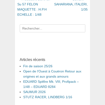
de
précédent
suivant
Su 57 FELON
SAHARIANA, ITALERI,
:
:
MAQUETTE : H.P.H
1/35
l’article
ECHELLE : 1/48
Recherche
pour
:
Articles récents
Fin de saison 25/26
Open de l’Ouest à Couëron Retour aux
origines et aux grands amours
EDUARD Spitfire Mk. VIII, Profipack –
1/48 – EDUARD 8284
SAUMUR 2026
STUTZ RACER, LINDBERG 1/16