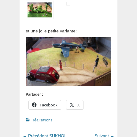
et une jolie petite variante:
Partager :
Facebook
X
Catégories
Réalisations
Navigation
Article
Article
← Précédent
SUKHOI
Suivant →