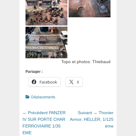
Topo et photos: Thiebaud
Partager :
Facebook
X
Catégories
Déplacements
Navigation
Article
Article
← Précédent
PANZER
Suivant →
Thonier
de
précédent
suivant
IV SUR PORTE CHAR
Armor, HELLER, 1/125
:
:
FERROVIAIRE 1/35
ème
l’article
EME