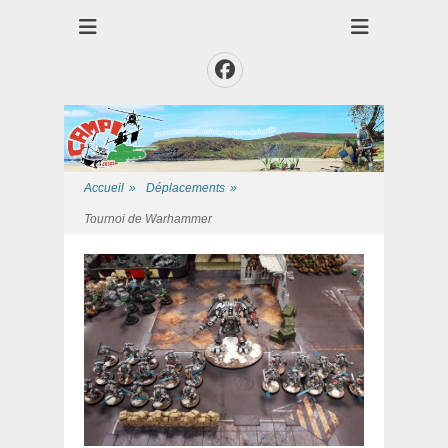
Club des Amis Maquettiste de la Presqui'Ile
Club CAMPI
Facebook
Accueil
»
Déplacements
»
Tournoi de Warhammer