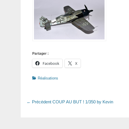
Partager :
Facebook
X
Catégories
Réalisations
Navigation
Article
← Précédent
COUP AU BUT ! 1/350 by Kevin
précédent
de
:
l’article