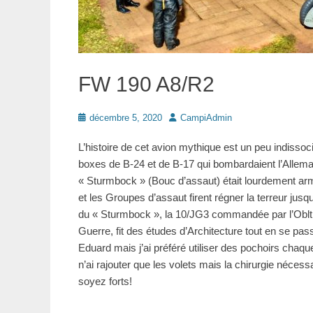
FW 190 A8/R2
Posté
Auteur
décembre 5, 2020
CampiAdmin
le
L’histoire de cet avion mythique est un peu indisso
boxes de B-24 et de B-17 qui bombardaient l’Allem
« Sturmbock » (Bouc d’assaut) était lourdement arm
et les Groupes d’assaut firent régner la terreur jus
du « Sturmbock », la 10/JG3 commandée par l’Oblt 
Guerre, fit des études d’Architecture tout en se pa
Eduard mais j’ai préféré utiliser des pochoirs chaque
n’ai rajouter que les volets mais la chirurgie néces
soyez forts!