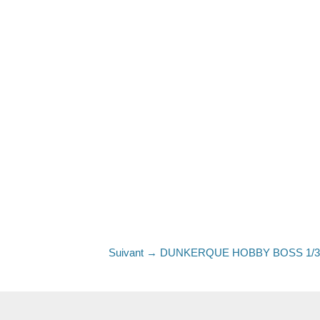
Article
Suivant →
DUNKERQUE HOBBY BOSS 1/3
suivant
: