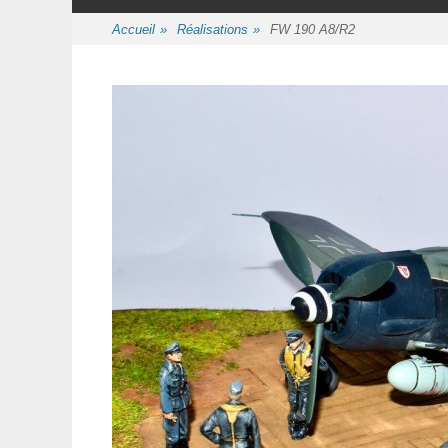
au
contenu
Accueil
»
Réalisations
»
FW 190 A8/R2