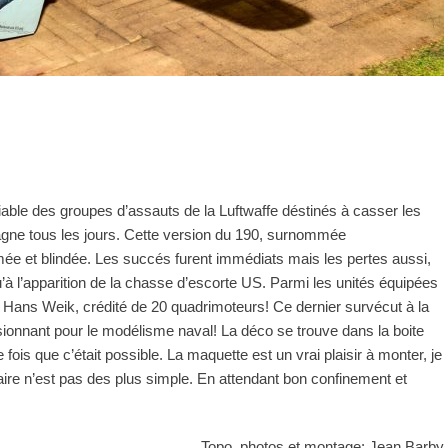
ciable des groupes d’assauts de la Luftwaffe déstinés à casser les
agne tous les jours. Cette version du 190, surnommée
ée et blindée. Les succés furent immédiats mais les pertes aussi,
qu’à l’apparition de la chasse d’escorte US. Parmi les unités équipées
Hans Weik, crédité de 20 quadrimoteurs! Ce dernier survécut à la
ssionnant pour le modélisme naval! La déco se trouve dans la boite
 fois que c’était possible. La maquette est un vrai plaisir à monter, je
saire n’est pas des plus simple. En attendant bon confinement et
Topo, photos et montage: Jean Barby