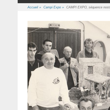
au
contenu
Accueil
»
Campi Expo
»
CAMPI EXPO, séquence nosta