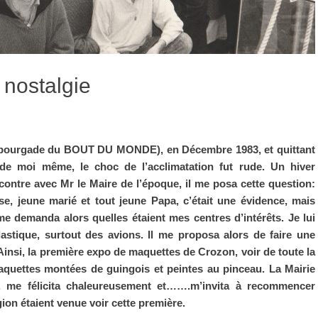
nostalgie
e bourgade du BOUT DU MONDE), en Décembre 1983, et quittant
 de moi même, le choc de l’acclimatation fut rude. Un hiver
contre avec Mr le Maire de l’époque, il me posa cette question:
e, jeune marié et tout jeune Papa, c’était une évidence, mais
l me demanda alors quelles étaient mes centres d’intérêts. Je lui
astique, surtout des avions. Il me proposa alors de faire une
 Ainsi, la première expo de maquettes de Crozon, voir de toute la
aquettes montées de guingois et peintes au pinceau. La Mairie
, me félicita chaleureusement et…….m’invita à recommencer
gion étaient venue voir cette première.