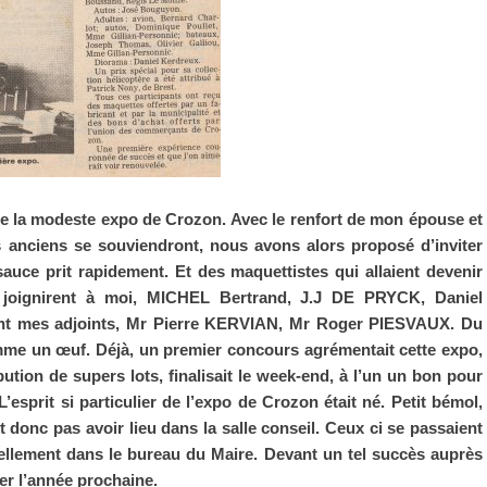
de la modeste expo de Crozon. Avec le renfort de mon épouse et
s anciens se souviendront, nous avons alors proposé d’inviter
sauce prit rapidement. Et des maquettistes qui allaient devenir
 joignirent à moi, MICHEL Bertrand, J.J DE PRYCK, Daniel
t mes adjoints, Mr Pierre KERVIAN, Mr Roger PIESVAUX. Du
comme un œuf. Déjà, un premier concours agrémentait cette expo,
ution de supers lots, finalisait le week-end, à l’un un bon pour
’esprit si particulier de l’expo de Crozon était né. Petit bémol,
donc pas avoir lieu dans la salle conseil. Ceux ci se passaient
nnellement dans le bureau du Maire. Devant un tel succès auprès
er l’année prochaine.