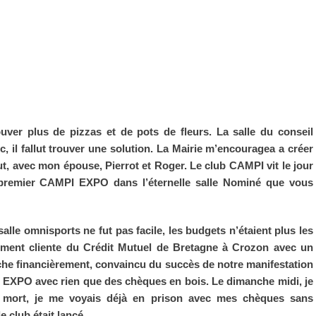
ouver plus de pizzas et de pots de fleurs. La salle du conseil
, il fallut trouver une solution. La Mairie m’encouragea a créer
out, avec mon épouse, Pierrot et Roger. Le club CAMPI vit le jour
on premier CAMPI EXPO dans l’éternelle salle Nominé que vous
salle omnisports ne fut pas facile, les budgets n’étaient plus les
ement cliente du Crédit Mutuel de Bretagne à Crozon avec un
nche financièrement, convaincu du succès de notre manifestation
PI EXPO avec rien que des chèques en bois. Le dimanche midi, je
 mort, je me voyais déjà en prison avec mes chèques sans
e club était lancé.