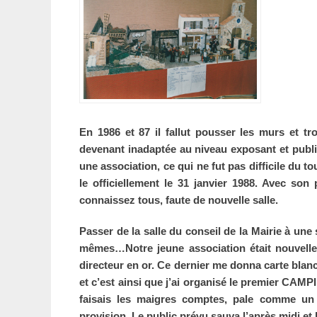
En 1986 et 87 il fallut pousser les murs et tr
devenant inadaptée au niveau exposant et public
une association, ce qui ne fut pas difficile du t
le officiellement le 31 janvier 1988. Avec s
connaissez tous, faute de nouvelle salle.
Passer de la salle du conseil de la Mairie à une 
mêmes…Notre jeune association était nouvell
directeur en or. Ce dernier me donna carte bla
et c’est ainsi que j’ai organisé le premier CAM
faisais les maigres comptes, pale comme un
provision. Le public prévu sauva l’après midi et l