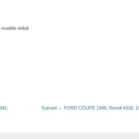
 modèle réduit
Article
942,
Suivant →
FORD COUPE 1948, Revell 4318, 1
suivant
: