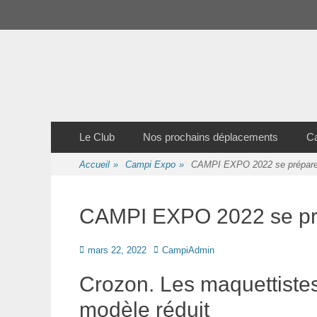
Premier Menu
Aller
au
contenu
Club des Amis Maquettiste de la Presqui'Ile
Club CAMPI
Second Menu
Aller
Le Club
Nos prochains déplacements
C
au
contenu
Accueil
»
Campi Expo
»
CAMPI EXPO 2022 se prépar
CAMPI EXPO 2022 se pr
Posté
Auteur
mars 22, 2022
CampiAdmin
le
Crozon. Les maquettistes
modèle réduit