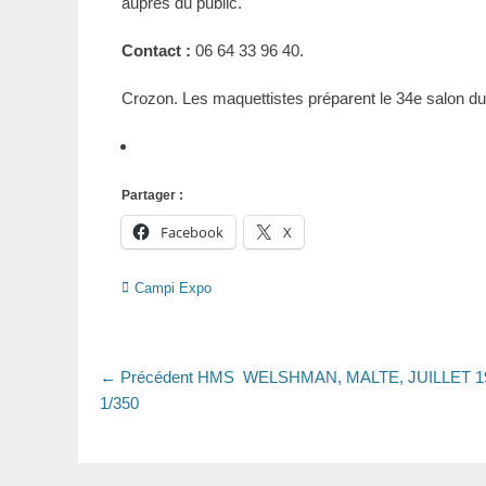
auprès du public.
Contact :
06 64 33 96 40.
Crozon. Les maquettistes préparent le 34e salon du
Partager :
Facebook
X
Catégories
Campi Expo
Navigation
Article
← Précédent
‌HMS WELSHMAN, MALTE, JUILLET 1
précédent
1/350
de
:
l’article