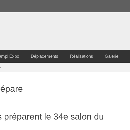
ampi Expo
Déplacements
Réalisations
Galerie
e
épare
 préparent le 34e salon du